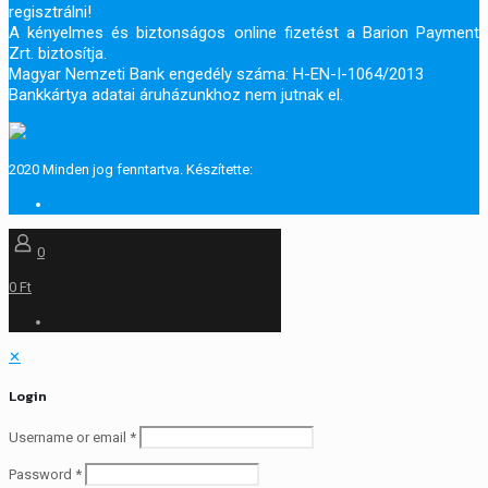
regisztrálni!
A kényelmes és biztonságos online fizetést a Barion Payment
Zrt. biztosítja.
Magyar Nemzeti Bank engedély száma: H-EN-I-1064/2013
Bankkártya adatai áruházunkhoz nem jutnak el.
2020 Minden jog fenntartva. Készítette:
Márkaépítő
0
0 Ft
✕
Login
Username or email
*
Password
*