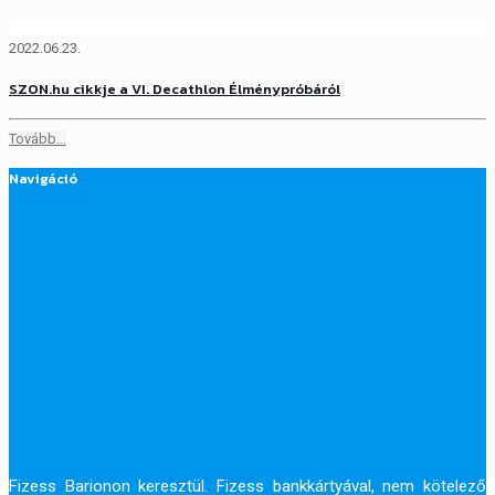
2022.06.23.
SZON.hu cikkje a VI. Decathlon Élménypróbáról
Tovább...
Navigáció
Kezdőlap
Nevezés
Galéria
Dokumentációk
Adatvédelem
Általános Szerződési Feltételek
Versenyszabályzat
Támogatóink
Kapcsolat
Markaepito.hu
Adventifutas.hu
Sajtóközlemények
Fizess Barionon keresztül. Fizess bankkártyával, nem kötelező