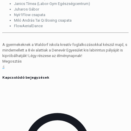
Janics Tímea (Labor-Gym Egészségcentrum)
Juharos Gábor
Nyír1Flow csapata
Miló András Tai Qi Boxing csapata
FlowAerialDance
A gyermekeknek a Waldorf iskola kreatív foglalkozásokkal készül majd, s
mindemellett a 8 év alattiak a Denevér Egyesület kis labirintus pályáját is
kipróbálhatják! Légy részese az élménynapnak!
Megosztás
4
Kapcsolódó bejegyzések